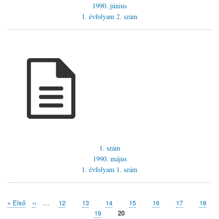
1990. június
1. évfolyam
2. szám
1. szám
1990. május
1. évfolyam
1. szám
Első
« Első
Előző
‹‹
…
Page
12
Page
13
Page
14
Page
15
Page
16
Page
17
Page
18
Oldalszámozás
oldal
oldal
Page
19
Jelenlegi
20