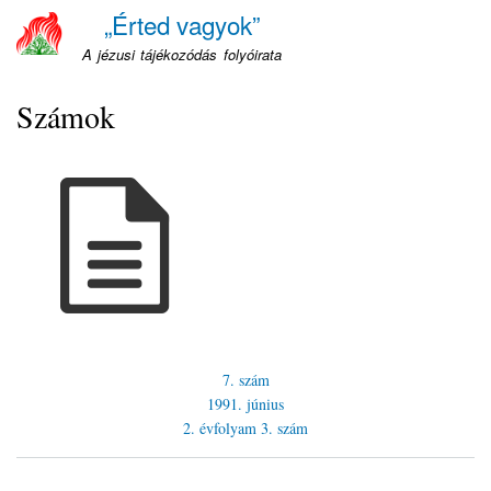
Ugrás
„Érted vagyok”
a
A jézusi tájékozódás folyóirata
tartalomra
Számok
7. szám
1991. június
2. évfolyam
3. szám