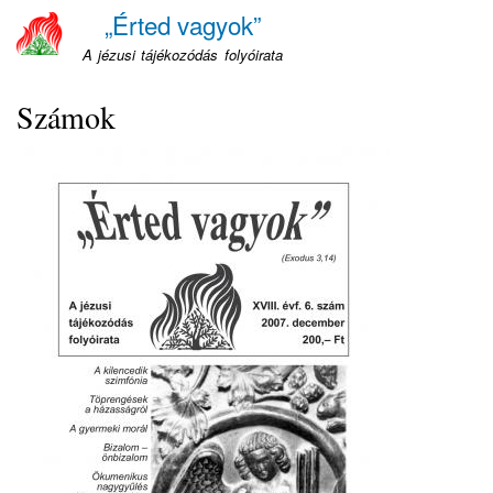
Ugrás
„Érted vagyok”
a
A jézusi tájékozódás folyóirata
tartalomra
Számok